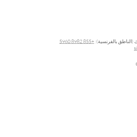
 (الناطق بالفرنسية):
+855 8982 5960
s
 | كل الحقوق